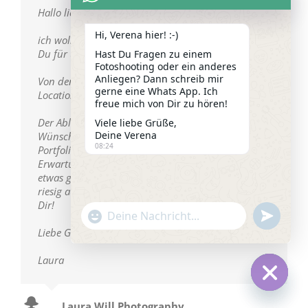
Hallo liebe Verena,
Hi, Verena hier! :-)
ich wollte mich für den schönen Portfoliotag, den
Du für uns auf die Beine gestellt hast, bedanken.
Hast Du Fragen zu einem
Fotoshooting oder ein anderes
Anliegen? Dann schreib mir
Von den Models über die Helfer bis hin zu der
gerne eine Whats App. Ich
Location hat einfach alles gepasst.
freue mich von Dir zu hören!
Der Ablauf war super und so blieben keine
Viele liebe Grüße,
Deine Verena
Wünsche offen. Ich habe zuvor noch nie an einem
08:24
Portfoliotag teilgenommen und du hast meine
Erwartungen bei weitem übertroffen. Der Tag war
etwas ganz besonderes und ich freue mich schon
riesig auf den nächsten Portfoliotag von und mit
Dir!
"+chaty_settings.lang.emoji_picker+"
undefined
WhatsApp
Liebe Grüße
Message
Laura
Hide
Laura Will Photography
chaty