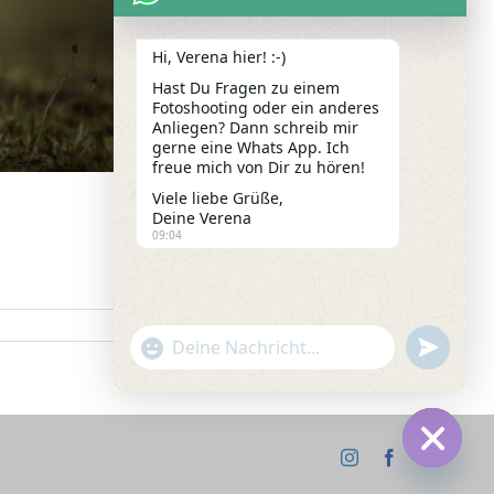
Hi, Verena hier! :-)
Hast Du Fragen zu einem
Fotoshooting oder ein anderes
Anliegen? Dann schreib mir
gerne eine Whats App. Ich
freue mich von Dir zu hören!
Viele liebe Grüße,
Deine Verena
09:04
Weiterlesen
"+chaty_settings.lang.emoji_picker+"
undefined
WhatsApp
Message
Instagram
Facebook
Hide
chaty