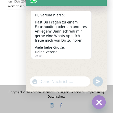
Juni 15th, 2018
Weiterlesen
Hi, Verena hier! :-)
Hast Du Fragen zu einem
Fotoshooting oder ein anderes
Zurück
1
2
Anliegen? Dann schreib mir
gerne eine Whats App. Ich
freue mich von Dir zu hören!
Viele liebe Grüße,
Deine Verena
09:20
"+chaty_settings.lang.emoji_picker+"
undefined
WhatsApp
Message
Copyright 2018 Verena Dechant | All Rights Reserved |
Impressum
|
Datenschutz
Instagram
Facebook
Hide